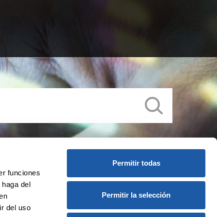
Permitir todas
er funciones
 haga del
Permitir la selección
den
r del uso