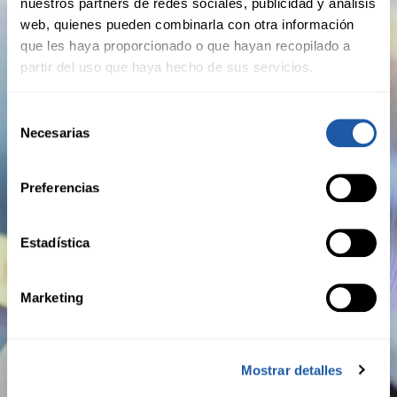
nuestros partners de redes sociales, publicidad y análisis
web, quienes pueden combinarla con otra información
que les haya proporcionado o que hayan recopilado a
BMS announces Nick Gillett appointed CEO of
partir del uso que haya hecho de sus servicios.
BMS International
Selección
BY NEWSROOM
Necesarias
de
consentimiento
Preferencias
septiembre 6th, 2022
Press Releases
Estadística
Leer más
Marketing
BMS Re acquires Calomex and enters Mexican
Mostrar detalles
Surety treaty market