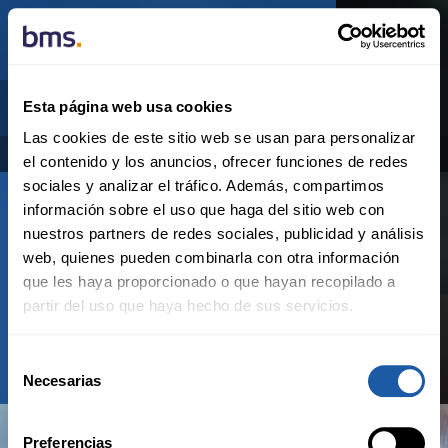
SALA DE PRENSA
ARCHIVE
OCTOBER
2023
Esta página web usa cookies
Las cookies de este sitio web se usan para personalizar
Categorias
Archivo
el contenido y los anuncios, ofrecer funciones de redes
sociales y analizar el tráfico. Además, compartimos
información sobre el uso que haga del sitio web con
Mexico
nuestros partners de redes sociales, publicidad y análisis
Octubre 2023
web, quienes pueden combinarla con otra información
que les haya proporcionado o que hayan recopilado a
partir del uso que haya hecho de sus servicios.
All
sep
Selección
Necesarias
de
consentimiento
Preferencias