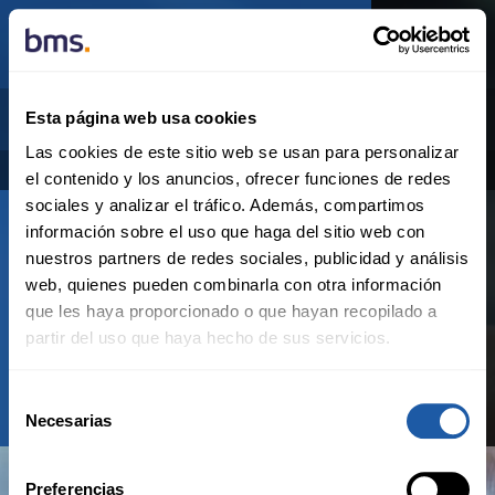
SALA DE PRENSA
ARCHIVE
OCTOBER
2022
Esta página web usa cookies
Las cookies de este sitio web se usan para personalizar
Categorias
Archivo
el contenido y los anuncios, ofrecer funciones de redes
sociales y analizar el tráfico. Además, compartimos
información sobre el uso que haga del sitio web con
Mexico
nuestros partners de redes sociales, publicidad y análisis
Octubre 2022
web, quienes pueden combinarla con otra información
que les haya proporcionado o que hayan recopilado a
partir del uso que haya hecho de sus servicios.
All
jul
sep
Selección
Necesarias
de
consentimiento
Preferencias